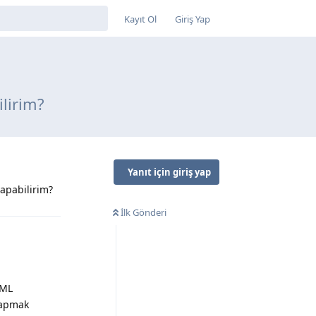
Kayıt Ol
Giriş Yap
ilirim?
Yanıt için giriş yap
yapabilirim?
İlk Gönderi
TML
yapmak