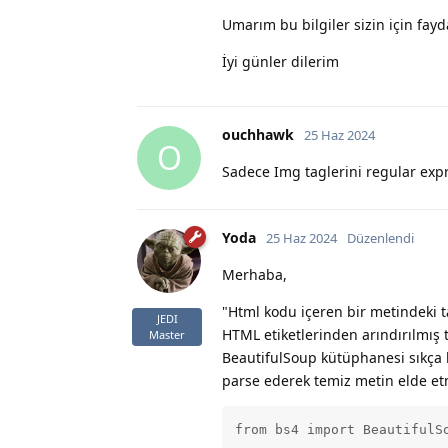
Umarım bu bilgiler sizin için fay
İyi günler dilerim
ouchhawk
25 Haz 2024
O
Sadece Img taglerini regular expr
Yoda
25 Haz 2024
Düzenlendi
Merhaba,
"Html kodu içeren bir metindeki ta
JEDI
HTML etiketlerinden arındırılmış 
Master
BeautifulSoup kütüphanesi sıkça k
parse ederek temiz metin elde 
from bs4 import BeautifulSo