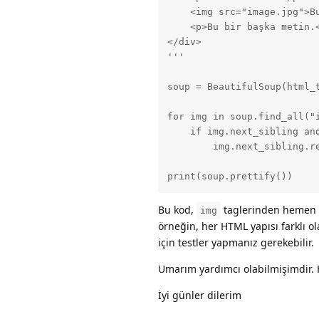
    <img src="image.jpg">Bu
    <p>Bu bir başka metin.<
</div>

'''

soup = BeautifulSoup(html_t
for img in soup.find_all("i
    if img.next_sibling and
        img.next_sibling.re
print(soup.prettify())
Bu kod,
taglerinden hemen so
img
örneğin, her HTML yapısı farklı 
için testler yapmanız gerekebilir.
Umarım yardımcı olabilmişimdir. 
İyi günler dilerim