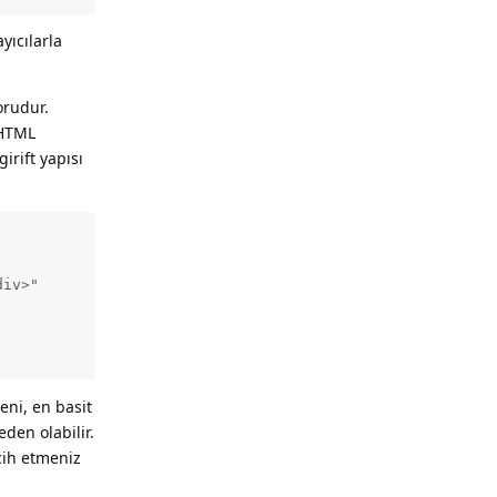
yıcılarla
orudur.
 HTML
rift yapısı
iv>"

ni, en basit
den olabilir.
cih etmeniz