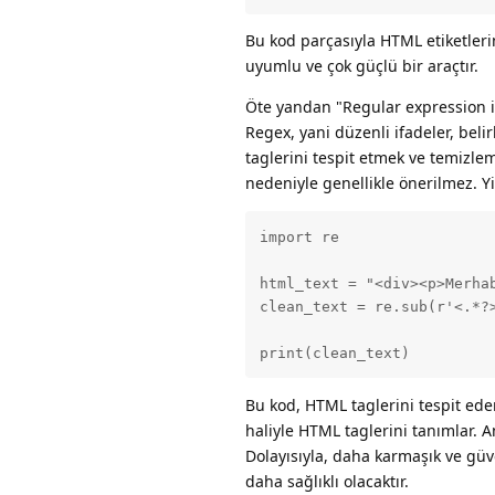
Bu kod parçasıyla HTML etiketlerin
uyumlu ve çok güçlü bir araçtır.
Öte yandan "Regular expression il
Regex, yani düzenli ifadeler, beli
taglerini tespit etmek ve temizl
nedeniyle genellikle önerilmez. Yin
import re

html_text = "<div><p>Merha
clean_text = re.sub(r'<.*?>
print(clean_text)
Bu kod, HTML taglerini tespit ede
haliyle HTML taglerini tanımlar. 
Dolayısıyla, daha karmaşık ve güv
daha sağlıklı olacaktır.