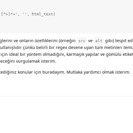
[^>]*>', '', html_text)

glerini ve onların özelliklerini (örneğin
ve
gibi) tespit ed
src
alt
kullanışlıdır çünkü belirli bir regex desene uyan tüm metinleri temi
çin ideal bir yöntem olmadığını, karmaşık yapılar ve gömülü etiket
leceğini vurgulamak isterim.
tediğiniz konular için buradayım. Mutlaka yardımcı olmak isterim.