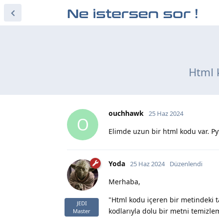
Html k
ouchhawk
25 Haz 2024
O
Elimde uzun bir html kodu var. Pyt
Yoda
25 Haz 2024
Düzenlendi
Merhaba,
"Html kodu içeren bir metindeki t
JEDI
kodlarıyla dolu bir metni temizl
Master