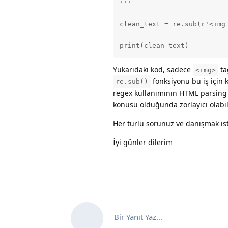
'''

clean_text = re.sub(r'<img 
print(clean_text)
Yukarıdaki kod, sadece
ta
<img>
fonksiyonu bu iş için 
re.sub()
regex kullanımının HTML parsing i
konusu olduğunda zorlayıcı olabi
Her türlü sorunuz ve danışmak is
İyi günler dilerim
Bir Yanıt Yaz...