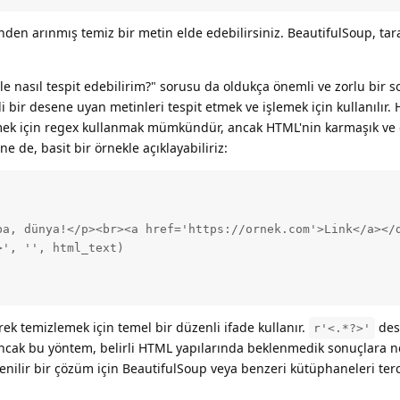
den arınmış temiz bir metin elde edebilirsiniz. BeautifulSoup, tara
e nasıl tespit edebilirim?" sorusu da oldukça önemli ve zorlu bir s
rli bir desene uyan metinleri tespit etmek ve işlemek için kullanılır.
emek için regex kullanmak mümkündür, ancak HTML'nin karmaşık ve gi
e de, basit bir örnekle açıklayabiliriz:
ba, dünya!</p><br><a href='https://ornek.com'>Link</a></d
', '', html_text)

rek temizlemek için temel bir düzenli ifade kullanır.
dese
r'<.*?>'
Ancak bu yöntem, belirli HTML yapılarında beklenmedik sonuçlara ne
enilir bir çözüm için BeautifulSoup veya benzeri kütüphaneleri ter