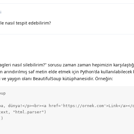
i
le nasıl tespit edebilirim?
agleri nasıl silebilirim?" sorusu zaman zaman hepimizin karşılaştığ
n arındırılmış saf metin elde etmek için Python'da kullanılabilecek 
i ve yaygın olanı BeautifulSoup kütüphanesidir. Örneğin:
up

ba, dünya!</p><br><a href='https://ornek.com'>Link</a></d
ext, "html.parser")

)
