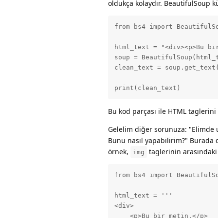
oldukça kolaydır. BeautifulSoup k
from bs4 import BeautifulSo
html_text = "<div><p>Bu bi
soup = BeautifulSoup(html_t
clean_text = soup.get_text(
print(clean_text)
Bu kod parçası ile HTML taglerini 
Gelelim diğer sorunuza: "Elimde u
Bunu nasıl yapabilirim?" Burada d
örnek,
taglerinin arasındaki 
img
from bs4 import BeautifulSo
html_text = '''

<div>

    <p>Bu bir metin.</p>
