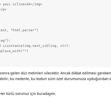
 yazı silinecek</img>

/p>

ext, "html.parser")

mg"):

 isinstance(img.next_sibling, str):

place_with("")

nra gelen düz metinleri silecektir. Ancak dikkat edilmesi gereken 
olabilir; bu nedenle, bu kodun sizin özel durumunuza uyduğundan
Her türlü sorunuz için buradayım.