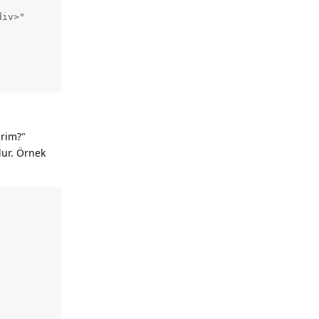
iv>"

irim?"
dur. Örnek