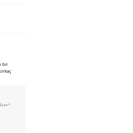
ı bir
birkaç
iv>"
