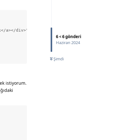
</a></div>"

6
<
6
gönderi
Haziran 2024
Şimdi
ek istiyorum.
ağıdaki