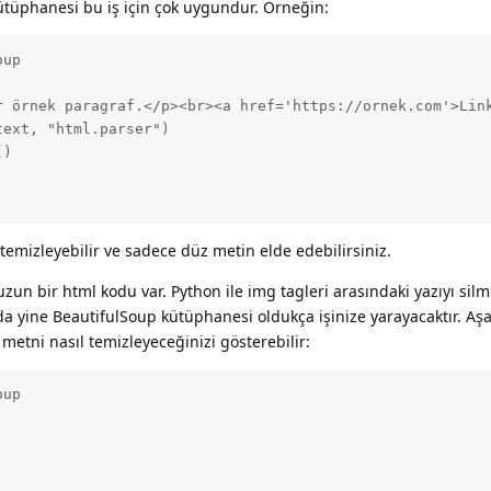
ütüphanesi bu iş için çok uygundur. Örneğin:
up

r örnek paragraf.</p><br><a href='https://ornek.com'>Link
ext, "html.parser")

)

temizleyebilir ve sadece düz metin elde edebilirsiniz.
zun bir html kodu var. Python ile img tagleri arasındaki yazıyı silm
a yine BeautifulSoup kütüphanesi oldukça işinize yarayacaktır. Aş
metni nasıl temizleyeceğinizi gösterebilir:
up
