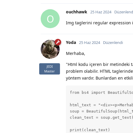
ouchhawk
25 Haz 2024
Düzenlend
O
Img taglerini regular expression i
Yoda
25 Haz 2024
Düzenlendi
Merhaba,
"Html kodu içeren bir metindeki t
JEDI
problem olabilir. HTML taglerinde
Master
yöntem vardır. Bunlardan en etkil
from bs4 import BeautifulSo
html_text = "<div><p>Merha
soup = BeautifulSoup(html_t
clean_text = soup.get_text(
print(clean_text)