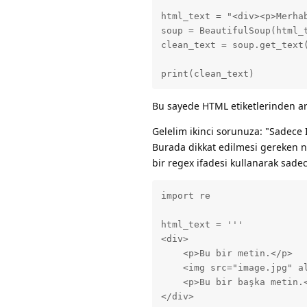
html_text = "<div><p>Merha
soup = BeautifulSoup(html_t
clean_text = soup.get_text(
print(clean_text)
Bu sayede HTML etiketlerinden arı
Gelelim ikinci sorunuza: "Sadece I
Burada dikkat edilmesi gereken n
bir regex ifadesi kullanarak sade
import re

html_text = '''

<div>

    <p>Bu bir metin.</p>

    <img src="image.jpg" al
    <p>Bu bir başka metin.<
</div>
