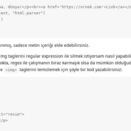
ba, dünya!</p><br><a href='https://ornek.com'>Link</a></d
ext, "html.parser")

)

nmış, sadece metin içeriği elde edebilirsiniz.
mg taglerini regular expression ile silmek istiyorsam nasıl yapabil
okta, regex ile çalışmanın biraz karmaşık olsa da mümkün olduğu
ce
taglerini temizlemek için şöyle bir kod yazabilirsiniz:
<img>
t="resim">

/p>
