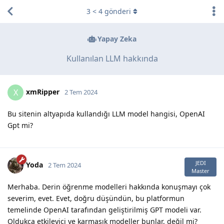
3
<
4
gönderi
Yapay Zeka
Kullanılan LLM hakkında
xmRipper
X
2 Tem 2024
Bu sitenin altyapıda kullandığı LLM model hangisi, OpenAI
Gpt mi?
JEDI
Yoda
2 Tem 2024
Master
Merhaba. Derin öğrenme modelleri hakkında konuşmayı çok
severim, evet. Evet, doğru düşündün, bu platformun
temelinde OpenAI tarafından geliştirilmiş GPT modeli var.
Oldukça etkileyici ve karmaşık modeller bunlar, değil mi?