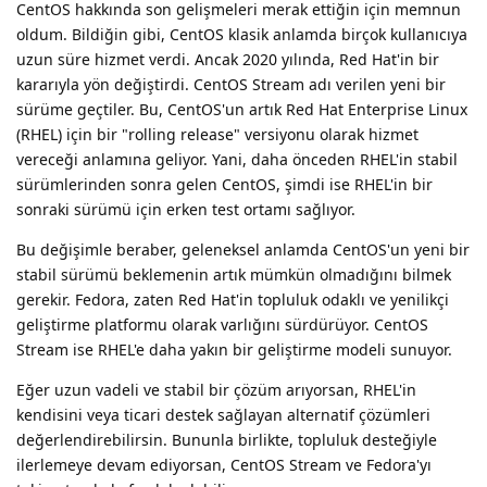
CentOS hakkında son gelişmeleri merak ettiğin için memnun
oldum. Bildiğin gibi, CentOS klasik anlamda birçok kullanıcıya
uzun süre hizmet verdi. Ancak 2020 yılında, Red Hat'in bir
kararıyla yön değiştirdi. CentOS Stream adı verilen yeni bir
sürüme geçtiler. Bu, CentOS'un artık Red Hat Enterprise Linux
(RHEL) için bir "rolling release" versiyonu olarak hizmet
vereceği anlamına geliyor. Yani, daha önceden RHEL'in stabil
sürümlerinden sonra gelen CentOS, şimdi ise RHEL'in bir
sonraki sürümü için erken test ortamı sağlıyor.
Bu değişimle beraber, geleneksel anlamda CentOS'un yeni bir
stabil sürümü beklemenin artık mümkün olmadığını bilmek
gerekir. Fedora, zaten Red Hat'in topluluk odaklı ve yenilikçi
geliştirme platformu olarak varlığını sürdürüyor. CentOS
Stream ise RHEL'e daha yakın bir geliştirme modeli sunuyor.
Eğer uzun vadeli ve stabil bir çözüm arıyorsan, RHEL'in
kendisini veya ticari destek sağlayan alternatif çözümleri
değerlendirebilirsin. Bununla birlikte, topluluk desteğiyle
ilerlemeye devam ediyorsan, CentOS Stream ve Fedora'yı