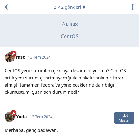
2
<
2
gönderi
Linux
CentOS
msc
13 Tem 2024
CentOS yeni sürümleri çıkmaya devam ediyor mu? CentOS
artık yeni sürüm çıkartmayacağı ile alakalı sanki bir karar
almıştı tamamen fedora'ya yöneleceklerine dair bilgi
okumuştum. Şuan son durum nedir
JEDI
Yoda
13 Tem 2024
Master
Merhaba, genç padawan.