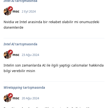
Intel AI
tartışmasında
msc
2 Eyl 2024
Nvidia ve Intel arasinda bir rekabet olabilir mi onumuzdeki
donemlerde
Intel AI
tartışmasında
msc
23 Ağu 2024
Intelin son zamanlarda AI ile ilgili yaptigi calismalar hakkinda
bilgi verebilir misin
Wiretapping
tartışmasında
msc
20 Ağu 2024