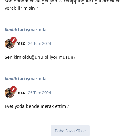
Son dönemler de gelişen Wiretapping ile ilgili örnekler
verebilir misin ?
Kimlik
tartışmasında
msc
26 Tem 2024
Sen kim olduğunu biliyor musun?
Kimlik
tartışmasında
msc
26 Tem 2024
Evet yoda bende merak ettim ?
Daha Fazla Yükle